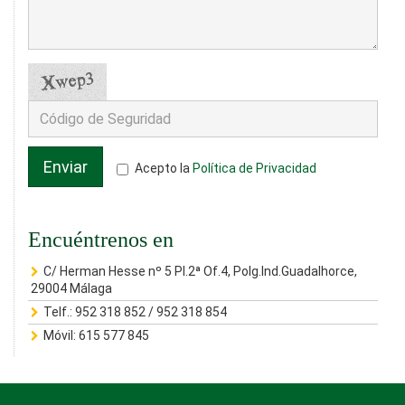
Enviar
Acepto la
Política de Privacidad
Encuéntrenos en
C/ Herman Hesse nº 5 Pl.2ª Of.4, Polg.Ind.Guadalhorce,
29004 Málaga
Telf.:
952 318 852
/
952 318 854
Móvil:
615 577 845